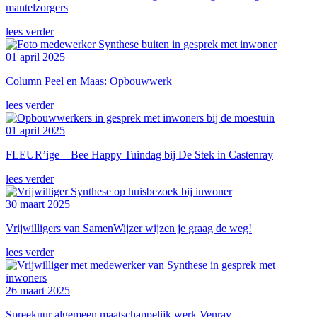
mantelzorgers
lees verder
01 april 2025
Column Peel en Maas: Opbouwwerk
lees verder
01 april 2025
FLEUR’ige – Bee Happy Tuindag bij De Stek in Castenray
lees verder
30 maart 2025
Vrijwilligers van SamenWijzer wijzen je graag de weg!
lees verder
26 maart 2025
Spreekuur algemeen maatschappelijk werk Venray