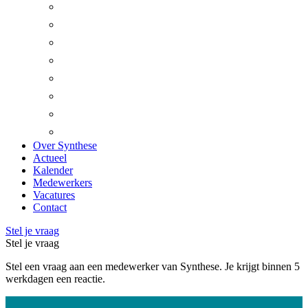
Beesel
Bergen
Gennep
Heumen
Horst aan de Maas
Leudal
Mook en Middelaar
Venray
Over Synthese
Actueel
Kalender
Medewerkers
Vacatures
Contact
Stel je vraag
Stel je vraag
Stel een vraag aan een medewerker van Synthese. Je krijgt binnen 5
werkdagen een reactie.