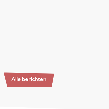
13 mei 2026
Nieuwsbrieven mei 2026
lees verder
Alle berichten