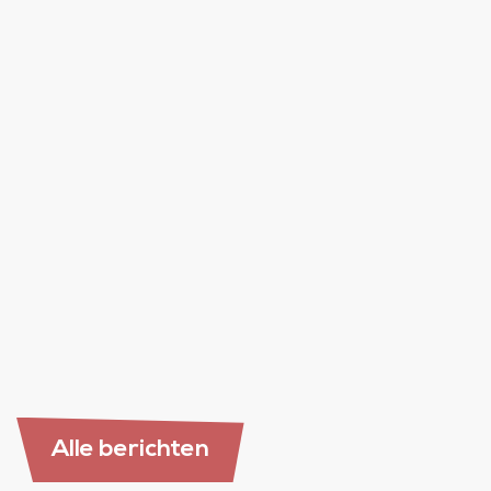
13 mei 2026
Nieuwsbrieven mei 2026
lees verder
Alle berichten