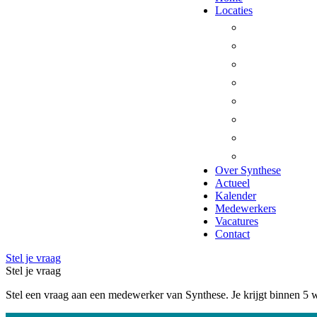
Locaties
Beesel
Bergen
Gennep
Heumen
Horst aan
Leudal
Mook en M
Venray
Over Synthese
Actueel
Kalender
Medewerkers
Vacatures
Contact
Stel je vraag
Stel je vraag
Stel een vraag aan een medewerker van Synthese. Je krijgt binnen 5 