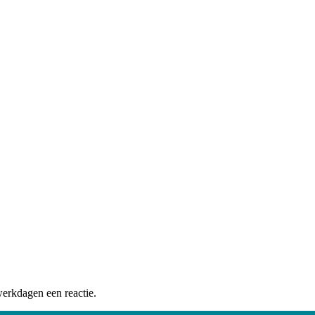
 de Maas
iddelaar
werkdagen een reactie.