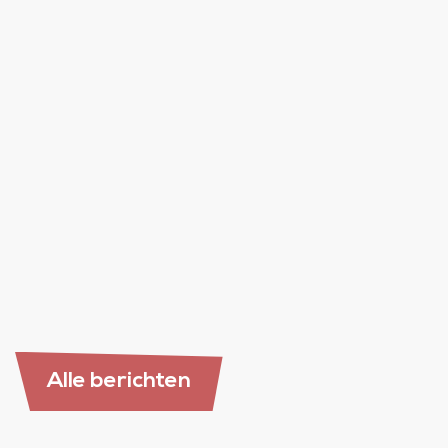
08 januari 2026
Training De kinderen scheiden
mee – zandkastelen
lees verder
Alle berichten