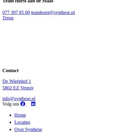
Team Horst aan de Maas
077 397 85 00
teamhorst@synthese.nl
Terug
Contact
De Wieënhof 1
5802 EZ Venray
info@synthese.nl
Volg ons
Home
Locaties
Over Synthese