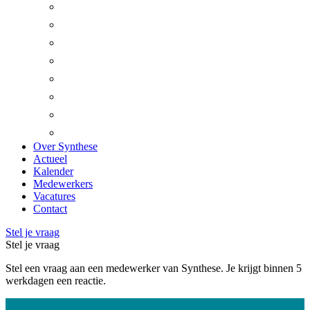
Beesel
Bergen
Gennep
Heumen
Horst aan de Maas
Leudal
Mook en Middelaar
Venray
Over Synthese
Actueel
Kalender
Medewerkers
Vacatures
Contact
Stel je vraag
Stel je vraag
Stel een vraag aan een medewerker van Synthese. Je krijgt binnen 5
werkdagen een reactie.