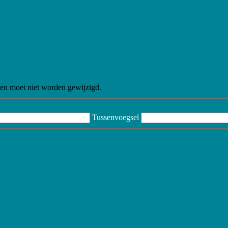
n en moet niet worden gewijzigd.
Tussenvoegsel