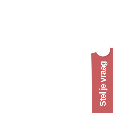
94 85
men@synthese.nl
Stel je vraag