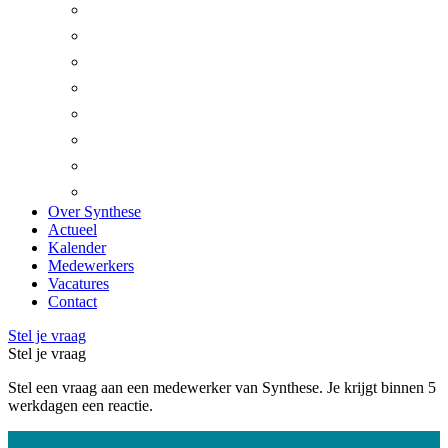
Beesel
Bergen
Gennep
Heumen
Horst aan de Maas
Leudal
Mook en Middelaar
Venray
Over Synthese
Actueel
Kalender
Medewerkers
Vacatures
Contact
Stel je vraag
Stel je vraag
Stel een vraag aan een medewerker van Synthese. Je krijgt binnen 5
werkdagen een reactie.