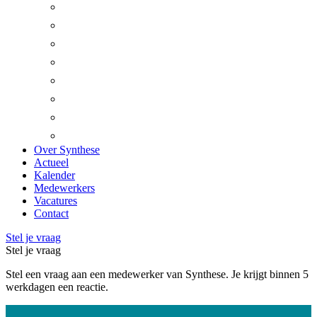
Beesel
Bergen
Gennep
Heumen
Horst aan de Maas
Leudal
Mook en Middelaar
Venray
Over Synthese
Actueel
Kalender
Medewerkers
Vacatures
Contact
Stel je vraag
Stel je vraag
Stel een vraag aan een medewerker van Synthese. Je krijgt binnen 5
werkdagen een reactie.