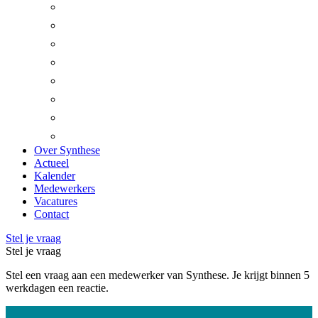
Beesel
Bergen
Gennep
Heumen
Horst aan de Maas
Leudal
Mook en Middelaar
Venray
Over Synthese
Actueel
Kalender
Medewerkers
Vacatures
Contact
Stel je vraag
Stel je vraag
Stel een vraag aan een medewerker van Synthese. Je krijgt binnen 5
werkdagen een reactie.